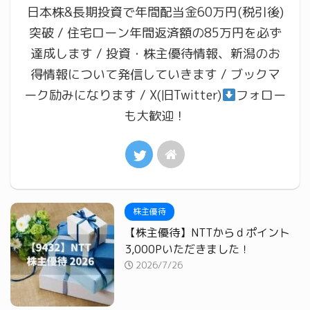
日本株&長期投資で年間配当金60万円(税引後)
突破 / 住宅ローン年間返済額の85万円を必ず
達成します / 投資・株主優待情報、新潟のお
得情報について発信していきます / ブックマ
ーク励みになります / X(旧Twitter)
フォロー
も大歓迎！
株主優待
【株主優待】NTTからｄポイント
3,000Pいただきました！
2026/7/26