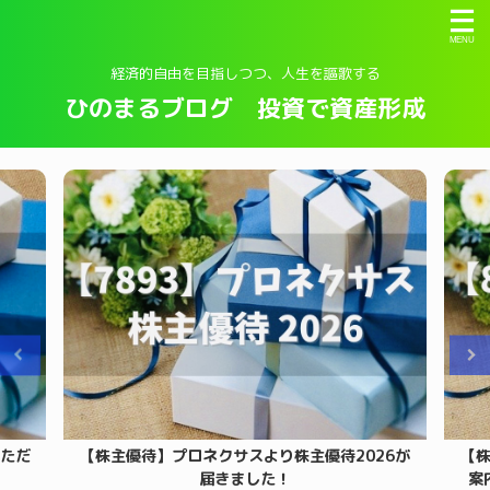
経済的自由を目指しつつ、人生を謳歌する
ひのまるブログ 投資で資産形成
いただ
【株主優待】プロネクサスより株主優待2026が
【株
届きました！
案