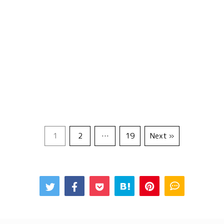
1
2
…
19
Next »