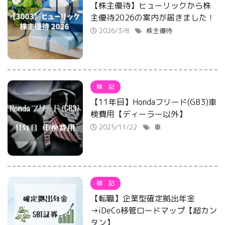
【株主優待】ヒューリックから株
主優待2026の案内が届きました！
2026/3/8
株主優待
雑 記
【11年目】Hondaフリード(GB3)車
検費用【ディーラー以外】
2025/11/22
車
雑 記
【転職】企業型確定拠出年金
→iDeCo移管ロードマップ【超カン
タン】