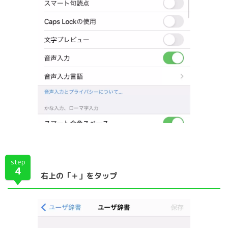
step
4
右上の「＋」をタップ