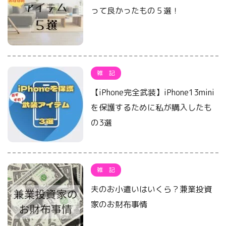
って良かったもの５選！
雑 記
【iPhone完全武装】iPhone13mini
を保護するために私が購入したも
の3選
雑 記
夫のお小遣いはいくら？兼業投資
家のお財布事情