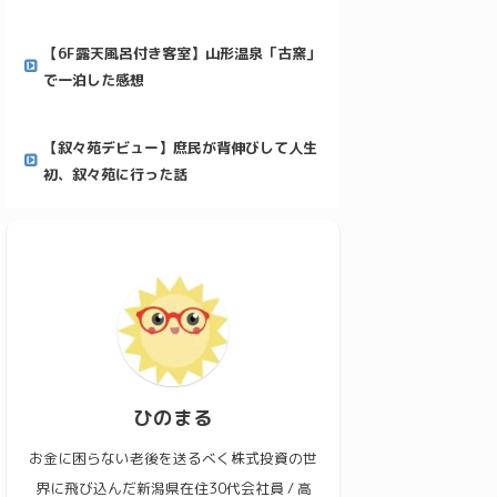
【6F露天風呂付き客室】山形温泉「古窯」
で一泊した感想
【叙々苑デビュー】庶民が背伸びして人生
初、叙々苑に行った話
ひのまる
お金に困らない老後を送るべく株式投資の世
界に飛び込んだ新潟県在住30代会社員 / 高