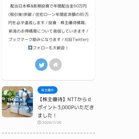
配当日本株&長期投資で年間配当金60万円
(税引後)突破 / 住宅ローン年間返済額の85万
円を必ず達成します / 投資・株主優待情報、
新潟のお得情報について発信していきます /
ブックマーク励みになります / X(旧Twitter)
フォローも大歓迎！
株主優待
【株主優待】NTTからｄ
ポイント3,000Pいただき
ました！
2026/7/26