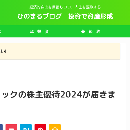
経済的自由を目指しつつ、人生を謳歌する
ひのまるブログ 投資で資産形成
E
投 資
節 約
ます
ックの株主優待2024が届きま