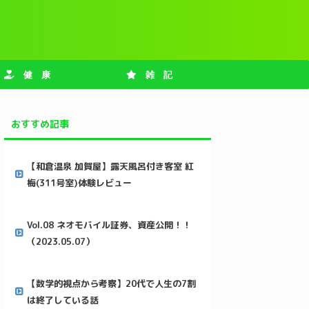
健 康
雑 記
おすすめ記事
【和倉温泉 加賀屋】露天風呂付き客室 紅
梅(311号室)体験レビュー
Vol.08 ネオモバイル証券、資産公開！！
（2023.05.07）
【数学的視点から考察】20代で人生の7割
は終了している話