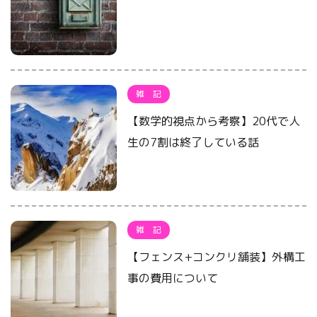
雑 記
【数学的視点から考察】20代で人
生の7割は終了している話
雑 記
【フェンス+コンクリ舗装】外構工
事の費用について