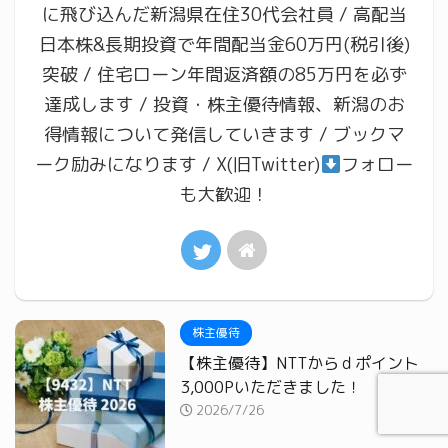
に飛び込んだ新潟県在住30代会社員 / 高配当
日本株&長期投資で年間配当金60万円(税引後)
突破 / 住宅ローン年間返済額の85万円を必ず
達成します / 投資・株主優待情報、新潟のお
得情報について発信していきます / ブックマ
ーク励みになります / X(旧Twitter)
フォロー
も大歓迎！
株主優待
【株主優待】NTTからｄポイント
3,000Pいただきました！
2026/7/26