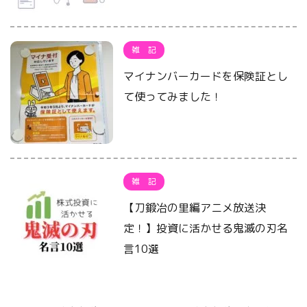
雑 記
マイナンバーカードを保険証とし
て使ってみました！
雑 記
【刀鍛冶の里編アニメ放送決
定！】投資に活かせる鬼滅の刃名
言10選