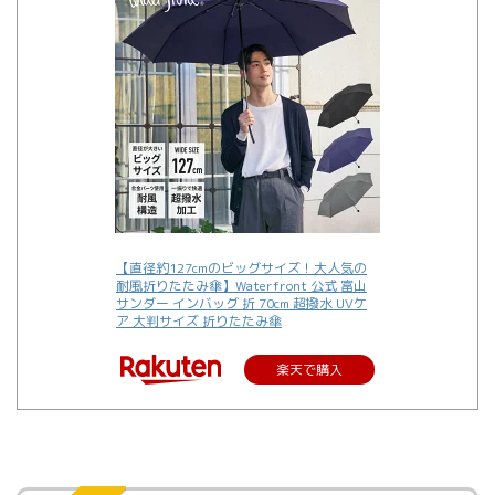
【直径約127cmのビッグサイズ！大人気の
耐風折りたたみ傘】Waterfront 公式 富山
サンダー インバッグ 折 70cm 超撥水 UVケ
ア 大判サイズ 折りたたみ傘
楽天で購入