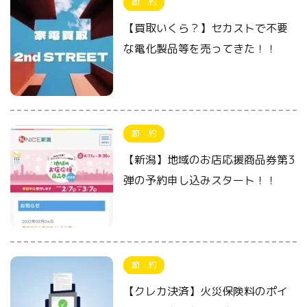
節 約
【買取いくら？】セカストで不要
な電化製品等を売ってきた！！
節 約
【新潟】地域のお店応援商品券第3
弾の予約申し込みスタート！！
節 約
【クレカ決済】火災保険料のポイ