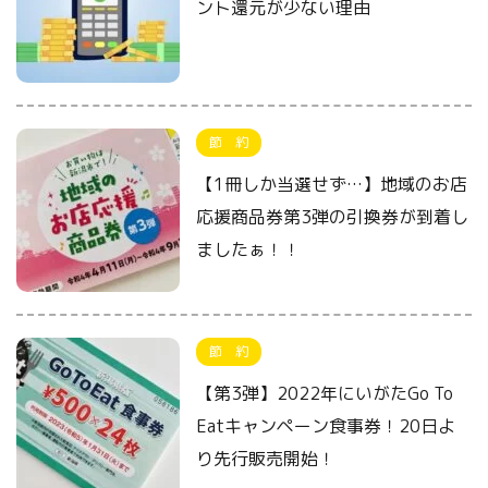
ント還元が少ない理由
節 約
【1冊しか当選せず…】地域のお店
応援商品券第3弾の引換券が到着し
ましたぁ！！
節 約
【第3弾】2022年にいがたGo To
Eatキャンペーン食事券！20日よ
り先行販売開始！