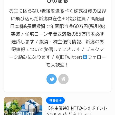
ひのまる
お金に困らない老後を送るべく株式投資の世界
に飛び込んだ新潟県在住30代会社員 / 高配当
日本株&長期投資で年間配当金60万円(税引後)
突破 / 住宅ローン年間返済額の85万円を必ず
達成します / 投資・株主優待情報、新潟のお
得情報について発信していきます / ブックマ
ーク励みになります / X(旧Twitter)
フォロー
も大歓迎！
株主優待
【株主優待】NTTからｄポイント
3,000Pいただきました！