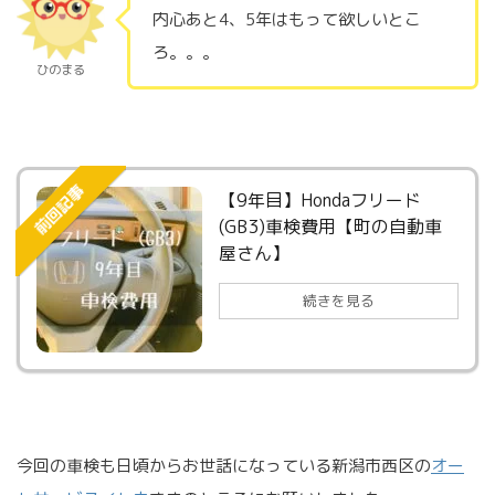
内心あと4、5年はもって欲しいとこ
ろ。。。
ひのまる
前回記事
【9年目】Hondaフリード
(GB3)車検費用【町の自動車
屋さん】
続きを見る
今回の車検も日頃からお世話になっている新潟市西区の
オー