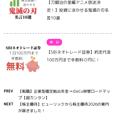
【刀鍛冶の里編アニメ放送決
定！】投資に活かせる鬼滅の刃名
言10選
雑 記
【SBIネオトレード証券】約定代金
100万円まで手数料０円に！
PREV
【転職】企業型確定拠出年金→iDeCo移管ロードマッ
プ【超カンタン】
NEXT
【株主優待】ヒューリックから株主優待2026の案内
が届きました！