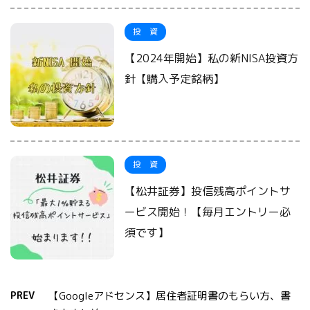
投 資
【2024年開始】私の新NISA投資方
針【購入予定銘柄】
投 資
【松井証券】投信残高ポイントサ
ービス開始！【毎月エントリー必
須です】
PREV
【Googleアドセンス】居住者証明書のもらい方、書