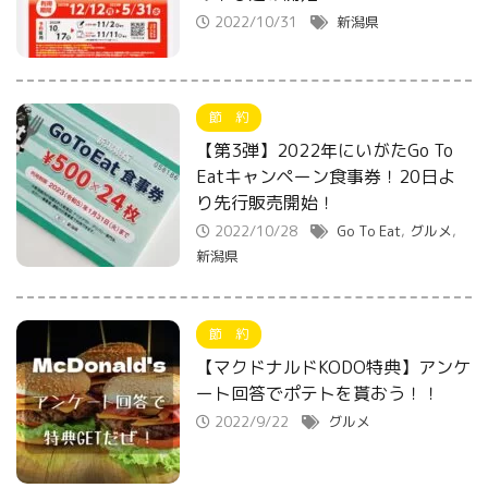
2022/10/31
新潟県
節 約
【第3弾】2022年にいがたGo To
Eatキャンペーン食事券！20日よ
り先行販売開始！
2022/10/28
Go To Eat
,
グルメ
,
新潟県
節 約
【マクドナルドKODO特典】アンケ
ート回答でポテトを貰おう！！
2022/9/22
グルメ