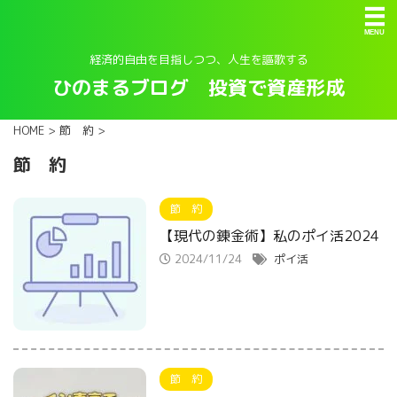
経済的自由を目指しつつ、人生を謳歌する
ひのまるブログ 投資で資産形成
HOME
>
節 約
>
節 約
節 約
【現代の錬金術】私のポイ活2024
2024/11/24
ポイ活
節 約