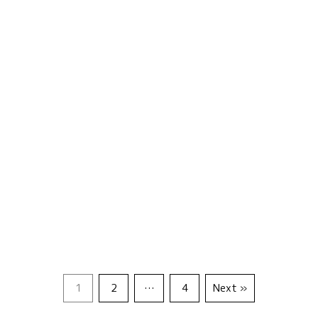
1
2
…
4
Next »